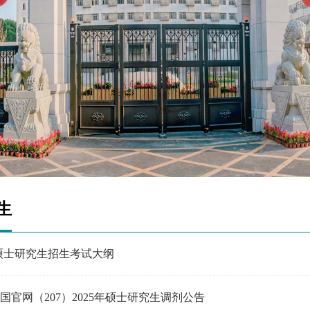
生
6年硕士研究生招生考试大纲
hill英国官网（207）2025年硕士研究生调剂公告