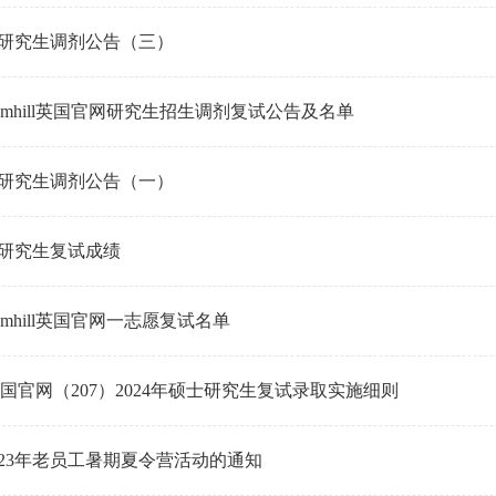
硕士研究生调剂公告（三）
lliamhill英国官网研究生招生调剂复试公告及名单
硕士研究生调剂公告（一）
士研究生复试成绩
lliamhill英国官网一志愿复试名单
hill英国官网（207）2024年硕士研究生复试录取实施细则
023年老员工暑期夏令营活动的通知