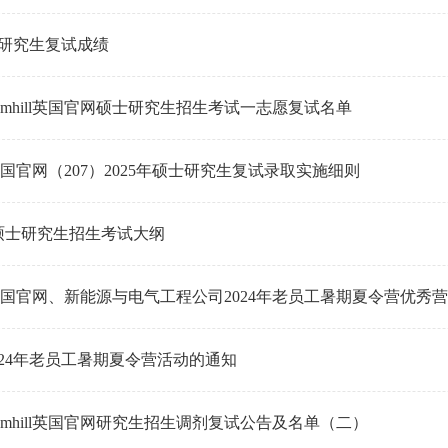
士研究生复试成绩
illiamhill英国官网硕士研究生招生考试一志愿复试名单
hill英国官网（207）2025年硕士研究生复试录取实施细则
5年硕士研究生招生考试大纲
mhill英国官网、新能源与电气工程公司2024年老员工暑期夏令营优秀营..
024年老员工暑期夏令营活动的通知
illiamhill英国官网研究生招生调剂复试公告及名单（二）