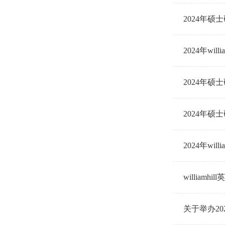
2024年
2024年wi
2024年
2024年硕
2024年wi
william
关于举办2