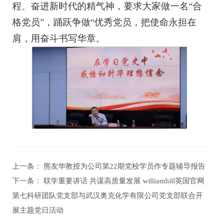
程、奋进新时代的精气神，要求大家做一名“合
格党员”，踊跃争做“优秀党员，把使命永担在
肩，用奋斗书写华章。
上一条：
熊友华教授为公司第22期党校学员作专题辅导报告
下一条：
联学重要讲话 共谋高质量发展 williamhill英国官网
第七科研团队党支部与武汉奥克化学有限公司党支部联合开
展主题党日活动