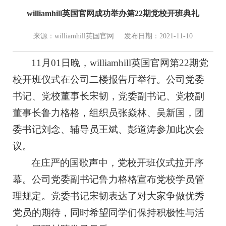
williamhill英国官网成功举办第22期党校开班典礼
来源：williamhill英国官网
发布日期：2021-11-10
11月01日晚，williamhill英国官网第22期党
校开班仪式在公司二楼报告厅举行。公司党委
书记、党校董事长宋韧，党委副书记、党校副
董事长鲁力格格，组织员张焱林、吴新国，团
委书记刘念、辅导员王斌、彭道涛参加此次会
议。
在庄严的国歌声中，党校开班仪式拉开序
幕。公司党委副书记鲁力格格宣布党校学员管
理规定。党委书记宋韧表达了对大家争做优秀
党员的期待，同时希望同学们保持积极性与活