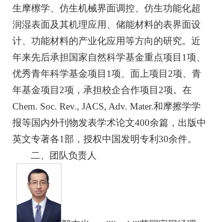
生摩檫学、仿生机械界面调控、仿生功能化超
润湿表面及其机理应用、储能材料的表界面设
计、功能材料的产业化应用等方向的研究。近
年来先后承担国家自然科学基金重点项目1项、
优秀青年科学基金项目1项、面上项目2项、青
年基金项目2项，承担校企合作项目2项。在
Chem. Soc. Rev., JACS, Adv. Mater.和摩擦学学
报等国内外刊物发表学术论文400余篇，出版中
英文专著各1部，授权中国发明专利30余件。
二、团队负责人