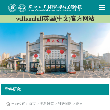
williamhill英国(中文)官方网站
学科研究
当前位置：
首页
->
学科研究
->
科研团队
->
正文