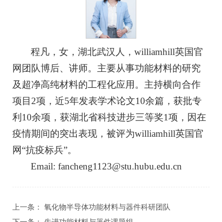
程凡，女，湖北武汉人，williamhill英国官
网团队博后、讲师。主要从事功能材料的研究
及超净高纯材料的工程化应用。主持横向合作
项目2项，近5年发表学术论文10余篇，获批专
利10余项，获湖北省科技进步三等奖1项，因在
疫情期间的突出表现，被评为williamhill英国官
网“抗疫标兵”。
Email: fancheng1123@stu.hubu.edu.cn
上一条：
氧化物半导体功能材料与器件科研团队