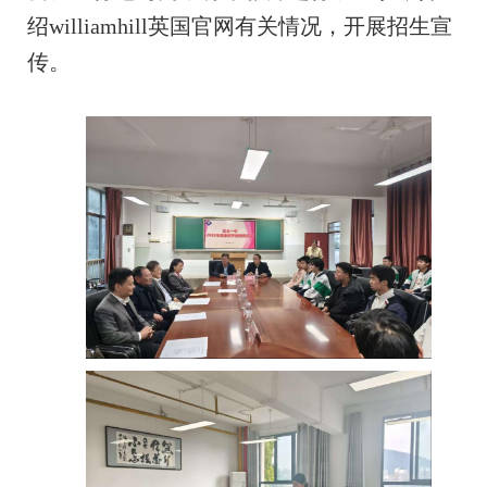
绍
williamhill英国官网
有关情况，
开展
招生宣
传。