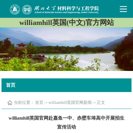
williamhill英国(中文)官方网站
首页
当前位置：
首页
->
williamhill英国官网新闻
->
正文
​williamhill英国官网赴嘉鱼一中、赤壁车埠高中开展招生
宣传活动